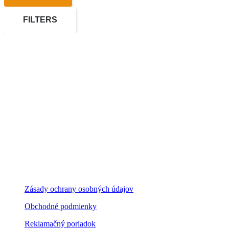
FILTERS
Kontaktné údaje
Školský basketbalový klub HANDLOVÁ
ZŠ Mierové námestie 27
972 51 Handlová
Mobil:
+421907344649
E-mail:
sbkhandlovaofficial@gmail.com
Dôležité odkazy
Zásady ochrany osobných údajov
Obchodné podmienky
Reklamačný poriadok