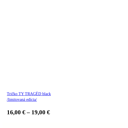
Tričko TY TRAGÉD black
/limitovaná edícia/
16,00
€
–
19,00
€