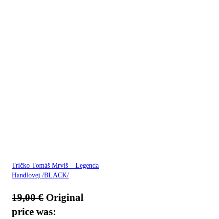
Tričko Tomáš Mrviš – Legenda
Handlovej /BLACK/
19,00
€
Original
price was: