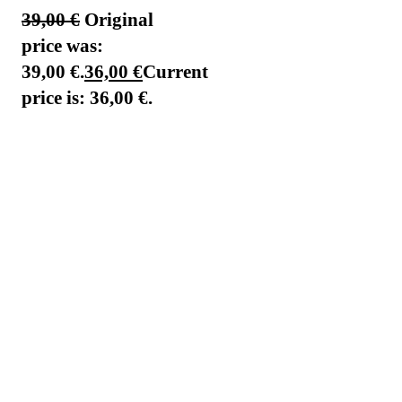
39,00
€
Original
price was:
39,00 €.
36,00
€
Current
price is: 36,00 €.