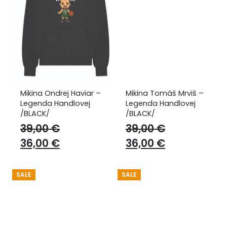
Mikina Ondrej Haviar –
Mikina Tomáš Mrviš –
Legenda Handlovej
Legenda Handlovej
/BLACK/
/BLACK/
39,00
€
39,00
€
Original
Current
Original
Current
36,00
€
36,00
€
price
price
price
price
was:
is:
was:
is:
SALE
SALE
39,00 €.
36,00 €.
39,00 €.
36,00 €.