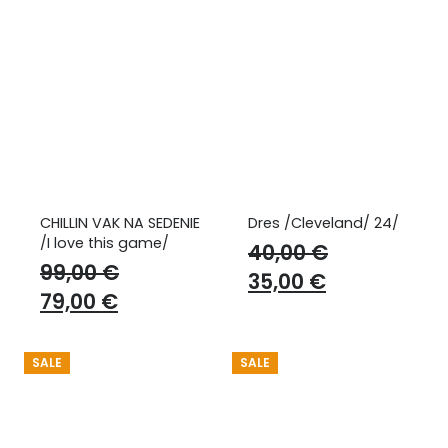
CHILLIN VAK NA SEDENIE
Dres /Cleveland/ 24/
/I love this game/
40,00
€
99,00
€
Original
Current
35,00
€
Original
Current
79,00
€
price
price
price
price
was:
is:
was:
is:
40,00 €.
35,00 €.
SALE
SALE
99,00 €.
79,00 €.