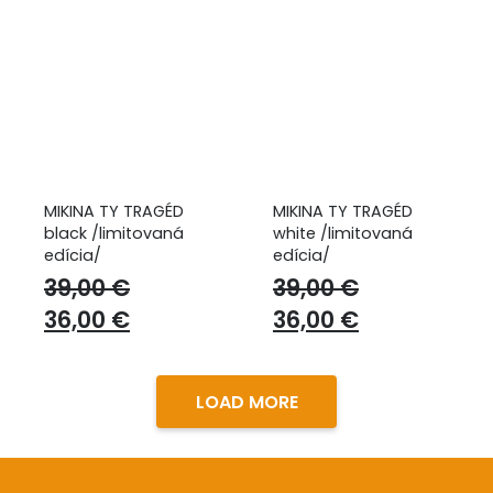
MIKINA TY TRAGÉD
MIKINA TY TRAGÉD
black /limitovaná
white /limitovaná
edícia/
edícia/
39,00
€
39,00
€
Original
Current
Original
Current
36,00
€
36,00
€
price
price
price
price
was:
is:
was:
is:
LOAD MORE
39,00 €.
36,00 €.
39,00 €.
36,00 €.