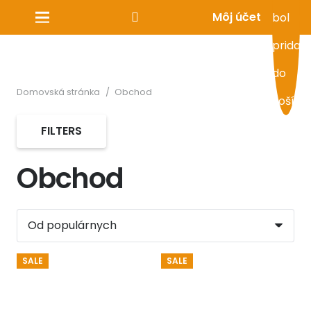
Môj účet
bol
pridan
do
Domovská stránka
/
Obchod
košíka.
FILTERS
Obchod
SALE
SALE