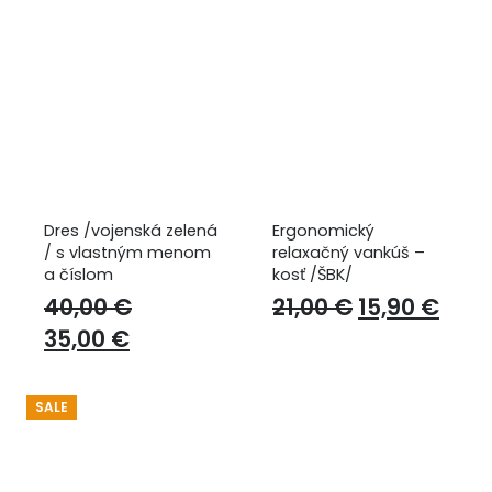
Dres /vojenská zelená
Ergonomický
/ s vlastným menom
relaxačný vankúš –
a číslom
kosť /ŠBK/
Original
Curr
40,00
€
21,00
€
15,90
€
Original
Current
price
pric
35,00
€
price
price
was:
is:
was:
is:
21,00 €.
15,9
SALE
40,00 €.
35,00 €.